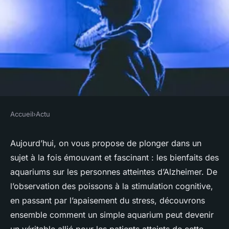
Accueil
›
Actu
ACTU
Quels sont les effets
Aujourd’hui, on vous propose de plonger dans un
sujet à la fois émouvant et fascinant : les bienfaits des
bénéfiques des aquariums sur
aquariums sur les personnes atteintes d’Alzheimer. De
les personnes atteintes
l’observation des poissons à la stimulation cognitive,
d'Alzheimer?
en passant par l’apaisement du stress, découvrons
ensemble comment un simple aquarium peut devenir
Soline
•
28 avril 2024
•
6 min de lecture