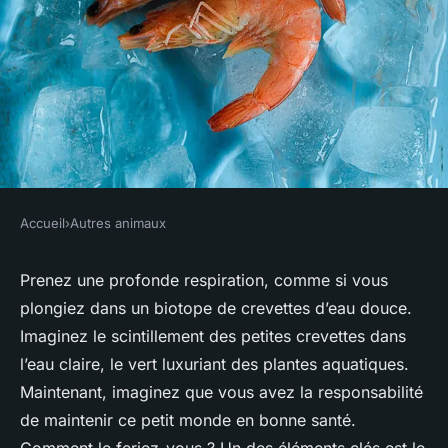
Accueil
›
Autres animaux
AUTRES ANIMAUX
Quelle est la fréquence
Prenez une profonde respiration, comme si vous
plongiez dans un biotope de crevettes d’eau douce.
optimale de changement de
Imaginez le scintillement des petites crevettes dans
l'eau pour un biotope de
l’eau claire, le vert luxuriant des plantes aquatiques.
crevettes d'eau douce?
Maintenant, imaginez que vous avez la responsabilité
de maintenir ce petit monde en bonne santé.
Soline
•
28 avril 2024
•
6 min de lecture